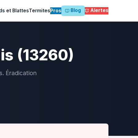
Blog
Alertes
ds et Blattes
Termites
Pros
is (13260)
s. Éradication