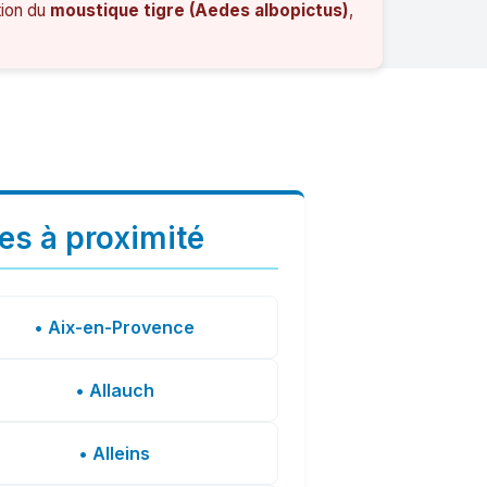
tion du
moustique tigre (Aedes albopictus)
,
les à proximité
• Aix-en-Provence
• Allauch
• Alleins