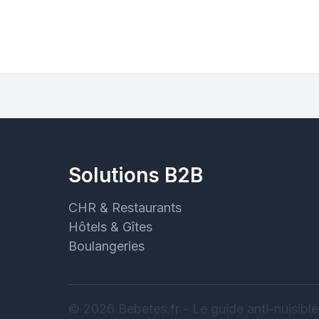
Solutions B2B
CHR & Restaurants
Hôtels & Gîtes
Boulangeries
© 2026 Bebetes.fr - Le guide anti-nuisible